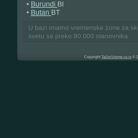
•
Burundi
BI
•
Butan
BT
U bazi imamo vremenske zone za sk
svetu sa preko 80.000 stanovnika
Copyright
TačnoVreme.cu.rs
© 2