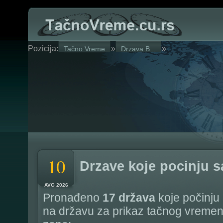
Pozicija:
»
»
Tačno Vreme
Drzava B...
10
Drzave koje pocinju s
AVG 2026
Pronađeno
17 država
koje počinju 
na državu za prikaz tačnog vreme