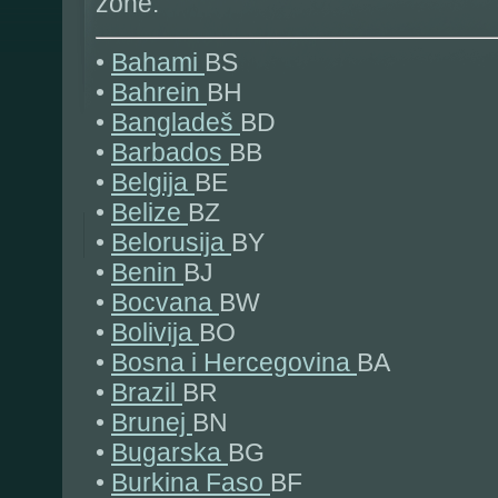
zone:
•
Bahami
BS
•
Bahrein
BH
•
Bangladeš
BD
•
Barbados
BB
•
Belgija
BE
•
Belize
BZ
•
Belorusija
BY
•
Benin
BJ
•
Bocvana
BW
•
Bolivija
BO
•
Bosna i Hercegovina
BA
•
Brazil
BR
•
Brunej
BN
•
Bugarska
BG
•
Burkina Faso
BF