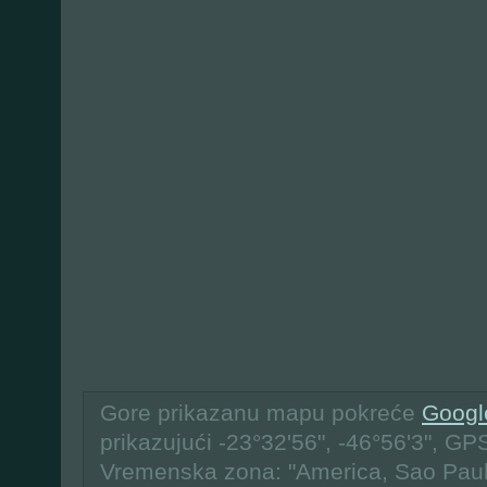
Gore prikazanu mapu pokreće
Googl
prikazujući -23°32'56", -46°56'3", GP
Vremenska zona: "America, Sao Pau