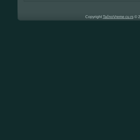
Copyright
TačnoVreme.cu.rs
© 2