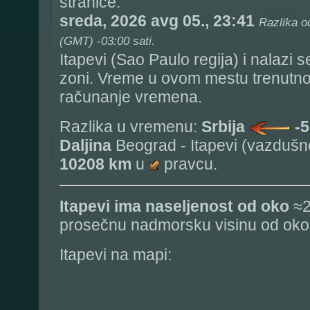
stranice:
sreda, 2026 avg 05., 23:41
Razlika o
(GMT) -03:00 sati.
Itapevi (Sao Paulo regija) i nalazi 
zoni. Vreme u ovom mestu trenutn
računanje vremena.
Razlika u vremenu:
Srbija
-5
Daljina
Beograd - Itapevi (vazdušno
10208 km
u
pravcu.
Itapevi
ima naseljenost od oko
≈2
prosečnu nadmorsku visinu od oko
Itapevi na mapi: