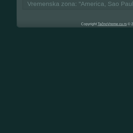
Vremenska zona: "America, Sao Pau
Copyright
TačnoVreme.cu.rs
© 2