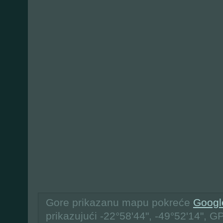
Gore prikazanu mapu pokreće
Googl
prikazujući -22°58'44", -49°52'14", G