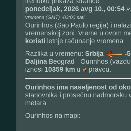
trenutku prikaza stranice:
ponedeljak, 2026 avg 10., 00:54
Ra
vremena (GMT) -03:00 sati.
Ourinhos (Sao Paulo regija) i nalaz
vremenskoj zoni. Vreme u ovom me
koristi
letnje računanje vremena.
Razlika u vremenu:
Srbija
-5
Daljina
Beograd - Ourinhos (vazdu
iznosi
10359 km
u
pravcu.
Ourinhos
ima naseljenost od ok
stanovnika i prosečnu nadmorsku v
metara.
Ourinhos na mapi: