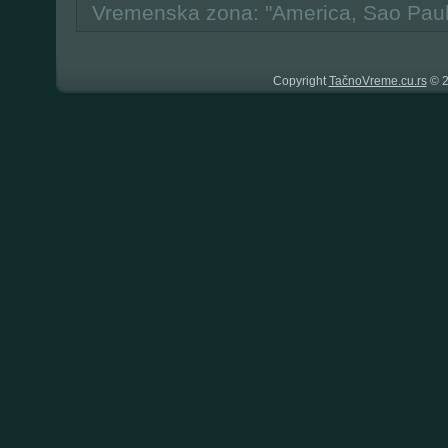
Vremenska zona: "America, Sao Pau
Copyright
TačnoVreme.cu.rs
© 2