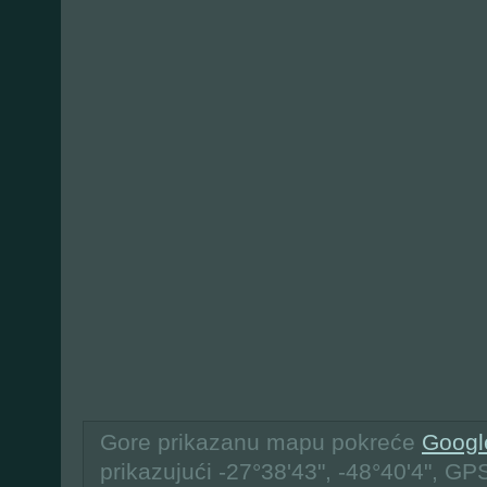
Gore prikazanu mapu pokreće
Googl
prikazujući -27°38'43", -48°40'4", GP