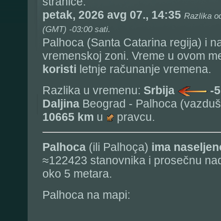
stranice:
petak, 2026 avg 07., 14:35
Razlika o
(GMT) -03:00 sati.
Palhoca (Santa Catarina regija) i n
vremenskoj zoni. Vreme u ovom me
koristi
letnje računanje vremena.
Razlika u vremenu:
Srbija
-5
Daljina
Beograd - Palhoca (vazdušn
10665 km
u
pravcu.
Palhoca
(ili Palhoça)
ima naseljen
≈122423 stanovnika i prosečnu na
oko 5 metara.
Palhoca na mapi: