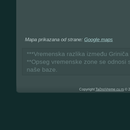
Mapa prikazana od strane:
Google maps
***Vremenska razlika između Grinič
**Opseg vremenske zone se odnosi 
naše baze.
Copyright
TačnoVreme.cu.rs
© 2