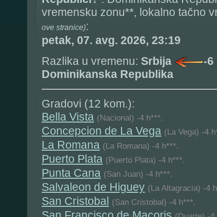
vremensku zonu**, lokalno tačno 
:
ove stranice)
petak, 07. avg. 2026, 23:19
Razlika u vremenu:
Srbija
-6
Dominikanska Republika
Gradovi (12 kom.):
Bella Vista
(Nacional) -4 h***.
Concepcion de La Vega
(La Vega) -4 h
La Romana
(La Romana) -4 h***.
Puerto Plata
(Puerto Plata) -4 h***.
Punta Cana
(San Juan) -4 h***.
Salvaleon de Higuey
(La Altagracia) -4 h
San Cristobal
(San Cristobal) -4 h***.
San Francisco de Macoris
(Duarte) -4 