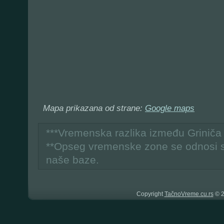
Mapa prikazana od strane:
Google maps
***Vremenska razlika između Grinič
**Opseg vremenske zone se odnosi 
naše baze.
Copyright
TačnoVreme.cu.rs
© 2