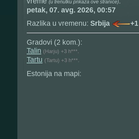
vreme
:
(u trenutku prikaza ove stranice)
petak, 07. avg. 2026, 00:57
Razlika u vremenu:
Srbija
+1
Gradovi (2 kom.):
Talin
(Harju) +3 h***.
Tartu
(Tartu) +3 h***.
Estonija na mapi: