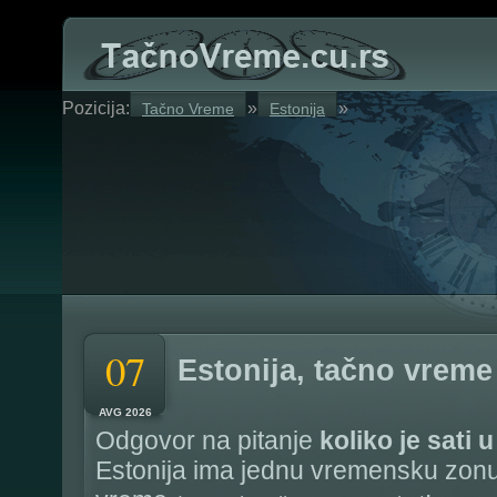
Pozicija:
»
»
Tačno Vreme
Estonija
07
Estonija, tačno vreme
AVG 2026
Odgovor na pitanje
koliko je sati u
Estonija ima jednu vremensku zonu