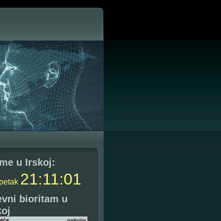
me u Irskoj:
21
:
11
:
01
petak
vni bioritam u
koj