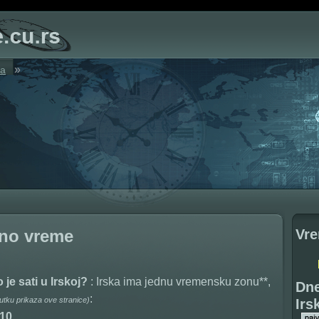
»
ka
Vre
čno vreme
 je sati u Irskoj?
: Irska ima jednu vremensku zonu**,
Dne
:
nutku prikaza ove stranice)
Irs
:10