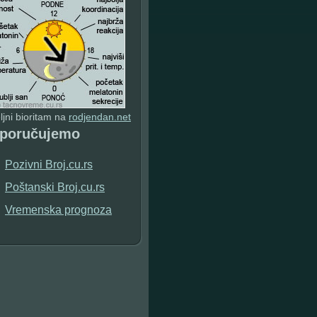
jni bioritam na
rodjendan.net
eporučujemo
Pozivni Broj.cu.rs
Poštanski Broj.cu.rs
Vremenska prognoza