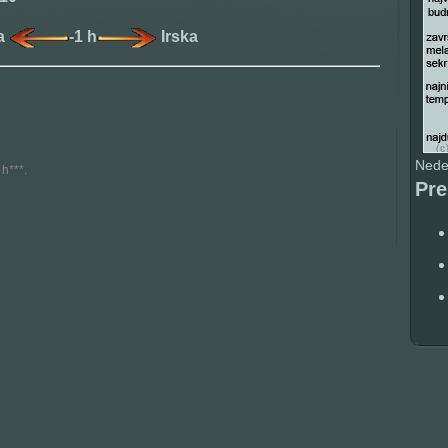
ja
-1 h
Irska
Nedel
 h***.
Pr