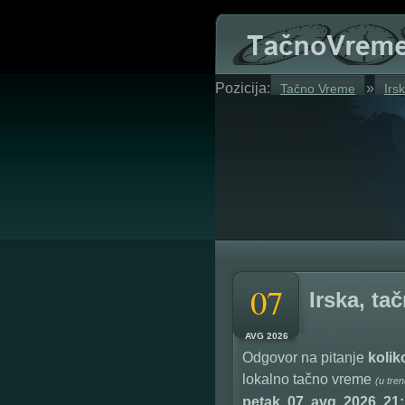
Pozicija:
»
Tačno Vreme
Irs
07
Irska, ta
AVG 2026
Odgovor na pitanje
koliko
lokalno tačno vreme
(u tre
petak, 07. avg. 2026, 21