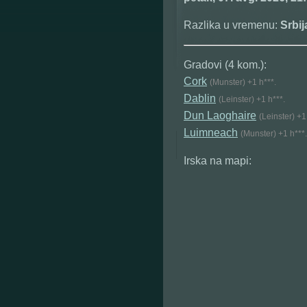
Razlika u vremenu:
Srbi
Gradovi (4 kom.):
Cork
(Munster) +1 h***.
Dablin
(Leinster) +1 h***.
Dun Laoghaire
(Leinster) +1
Luimneach
(Munster) +1 h***.
Irska na mapi: