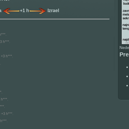
ja
+1 h
Izrael
h***.
3 h***.
Nedel
Pr
 +3 h***.
.
*.
 h***.
***.
) +3 h***.
 h***.