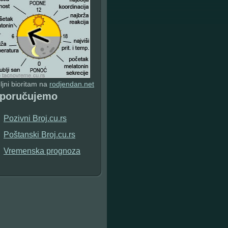
jni bioritam na
rodjendan.net
eporučujemo
Pozivni Broj.cu.rs
Poštanski Broj.cu.rs
Vremenska prognoza