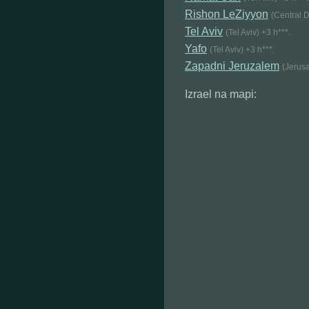
Rishon LeZiyyon
(Central Di
Tel Aviv
(Tel Aviv) +3 h***.
Yafo
(Tel Aviv) +3 h***.
Zapadni Jeruzalem
(Jerusa
Izrael na mapi: