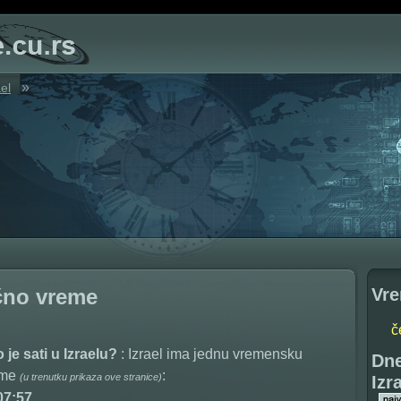
»
ael
Vre
ačno vreme
č
o je sati u Izraelu?
: Izrael ima jednu vremensku
Dne
eme
:
(u trenutku prikaza ove stranice)
Izr
07:57