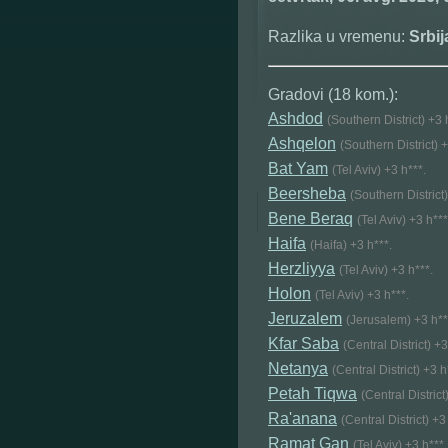
Razlika u vremenu:
Srbi
Gradovi (18 kom.):
Ashdod
(Southern District) +3 
Ashqelon
(Southern District) +
Bat Yam
(Tel Aviv) +3 h***.
Beersheba
(Southern District)
Bene Beraq
(Tel Aviv) +3 h***
Haifa
(Haifa) +3 h***.
Herzliyya
(Tel Aviv) +3 h***.
Holon
(Tel Aviv) +3 h***.
Jeruzalem
(Jerusalem) +3 h**
Kfar Saba
(Central District) +3
Netanya
(Central District) +3 h
Petah Tiqwa
(Central District
Ra'anana
(Central District) +3
Ramat Gan
(Tel Aviv) +3 h***.