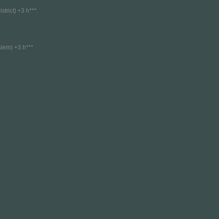
strict) +3 h***.
lem) +3 h***.