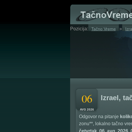
Pozicija:
»
Tačno Vreme
Izr
06
Izrael, t
AVG 2026
Odgovor na pitanje
kolik
zonu**, lokalno tačno vr
četvrtak, 06. avg. 2026, 