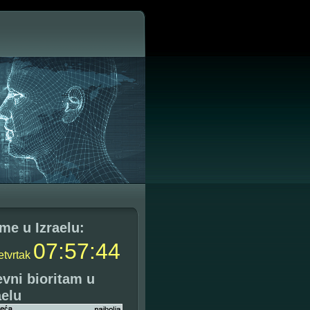
me u Izraelu:
07
:
57
:
45
etvrtak
vni bioritam u
aelu