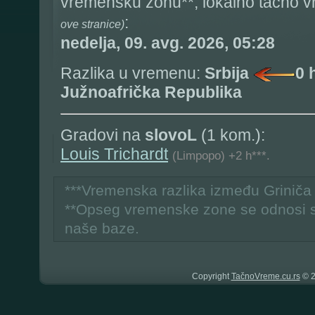
vremensku zonu**, lokalno tačno 
:
ove stranice)
nedelja, 09. avg. 2026, 05:28
Razlika u vremenu:
Srbija
0 
Južnoafrička Republika
Gradovi na
slovoL
(1 kom.):
Louis Trichardt
(Limpopo) +2 h***.
***Vremenska razlika između Grinič
**Opseg vremenske zone se odnosi 
naše baze.
Copyright
TačnoVreme.cu.rs
© 2