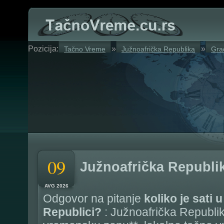
Pozicija:
»
»
Tačno Vreme
Južnoafrička Republika
Grad
09
Južnoafrička Republi
AVG 2026
Odgovor na pitanje
koliko je sati 
Republici?
: Južnoafrička Republi