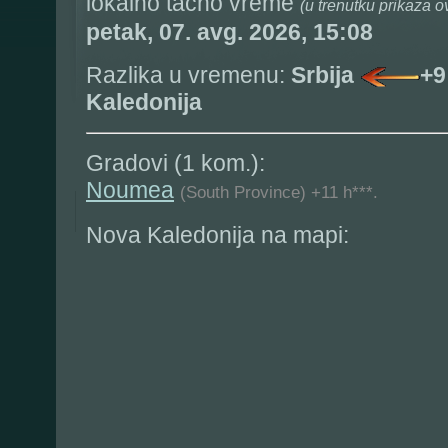
lokalno tačno vreme
(u trenutku prikaza o
petak, 07. avg. 2026, 15:08
Razlika u vremenu:
Srbija
+9
Kaledonija
Gradovi (1 kom.):
Noumea
(South Province) +11 h***.
Nova Kaledonija na mapi: