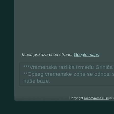
Mapa prikazana od strane:
Google maps
***Vremenska razlika između Grinič
**Opseg vremenske zone se odnosi 
naše baze.
Copyright
TačnoVreme.cu.rs
© 2