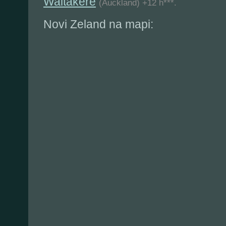
Waitakere
(Auckland) +12 h***.
Novi Zeland na mapi: