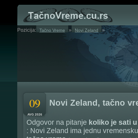
Pozicija:
»
»
Tačno Vreme
Novi Zeland
09
Novi Zeland, tačno v
AVG 2026
Odgovor na pitanje
koliko je sati
: Novi Zeland ima jednu vremensku