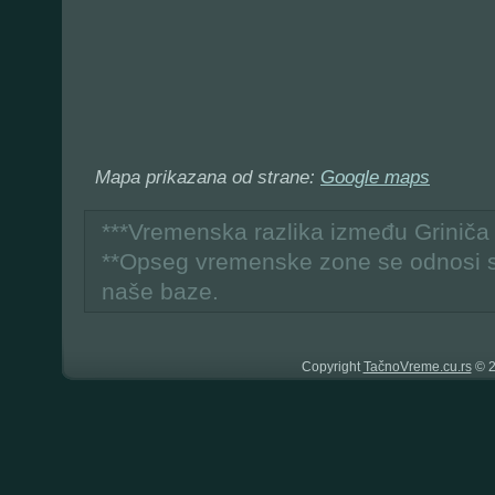
Mapa prikazana od strane:
Google maps
***Vremenska razlika između Grinič
**Opseg vremenske zone se odnosi 
naše baze.
Copyright
TačnoVreme.cu.rs
© 2