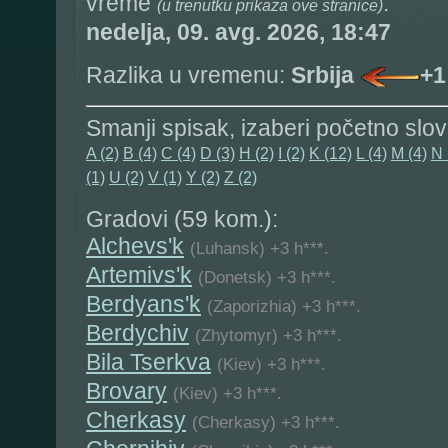
vreme
:
(u trenutku prikaza ove stranice)
nedelja, 09. avg. 2026, 18:47
Razlika u vremenu:
Srbija
+1
Smanji spisak, izaberi početno slo
A (2)
B (4)
C (4)
D (3)
H (2)
I (2)
K (12)
L (4)
M (4)
N 
(1)
U (2)
V (1)
Y (2)
Z (2)
Gradovi (59 kom.):
Alchevs'k
(Luhansk) +3 h***.
Artemivs'k
(Donetsk) +3 h***.
Berdyans'k
(Zaporizhia) +3 h***.
Berdychiv
(Zhytomyr) +3 h***.
Bila Tserkva
(Kiev) +3 h***.
Brovary
(Kiev) +3 h***.
Cherkasy
(Cherkasy) +3 h***.