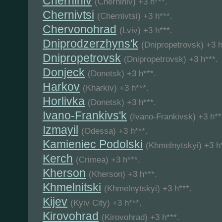
Chernihiv
(Chernihiv) +3 h***.
Chernivtsi
(Chernivtsi) +3 h***.
Chervonohrad
(Lviv) +3 h***.
Dniprodzerzhyns'k
(Dnipropetrovsk) +3 h
Dnipropetrovsk
(Dnipropetrovsk) +3 h***.
Donjeck
(Donetsk) +3 h***.
Harkov
(Kharkiv) +3 h***.
Horlivka
(Donetsk) +3 h***.
Ivano-Frankivs'k
(Ivano-Frankivsk) +3 h**
Izmayil
(Odessa) +3 h***.
Kamieniec Podolski
(Khmelnytskyi) +3 h*
Kerch
(Crimea) +3 h***.
Kherson
(Kherson) +3 h***.
Khmelnitski
(Khmelnytskyi) +3 h***.
Kijev
(Kyiv City) +3 h***.
Kirovohrad
(Kirovohrad) +3 h***.