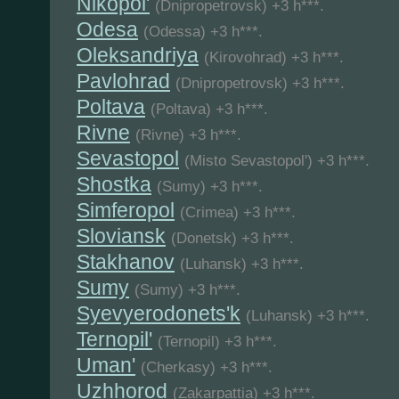
Nikopol'
(Dnipropetrovsk) +3 h***.
Odesa
(Odessa) +3 h***.
Oleksandriya
(Kirovohrad) +3 h***.
Pavlohrad
(Dnipropetrovsk) +3 h***.
Poltava
(Poltava) +3 h***.
Rivne
(Rivne) +3 h***.
Sevastopol
(Misto Sevastopol') +3 h***.
Shostka
(Sumy) +3 h***.
Simferopol
(Crimea) +3 h***.
Sloviansk
(Donetsk) +3 h***.
Stakhanov
(Luhansk) +3 h***.
Sumy
(Sumy) +3 h***.
Syevyerodonets'k
(Luhansk) +3 h***.
Ternopil'
(Ternopil) +3 h***.
Uman'
(Cherkasy) +3 h***.
Uzhhorod
(Zakarpattia) +3 h***.