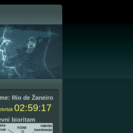
me: Rio de Žaneiro
02
:
59
:
18
etvrtak
vni bioritam