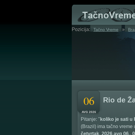
Pozicija:
»
Tačno Vreme
Bra
06
Rio de Ž
AVG 2026
Pitanje: "
koliko je sati u
(Brazil) ima tačno vreme u
četvrtak, 2026 avg 06., 