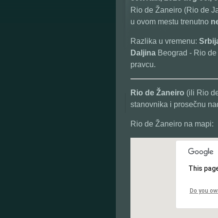
Rio de Žaneiro (Rio de Ja
u ovom mestu trenutno
ne
Razlika u vremenu:
Srbi
Daljina
Beograd - Rio de 
pravcu.
Rio de Žaneiro
(ili Rio d
stanovnika i prosečnu na
Rio de Žaneiro na mapi:
This page
Do you ow