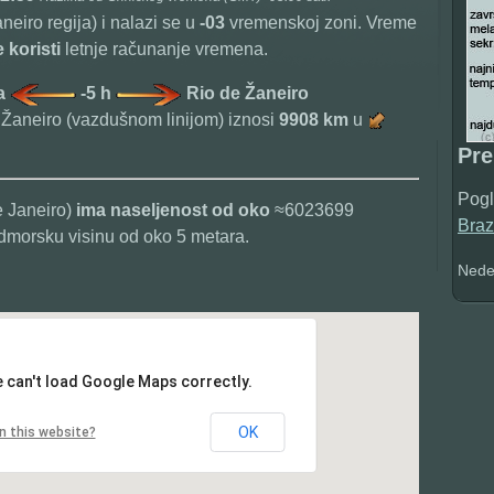
neiro regija) i nalazi se u
-03
vremenskoj zoni. Vreme
 koristi
letnje računanje vremena.
ja
-5 h
Rio de Žaneiro
Žaneiro (vazdušnom linijom) iznosi
9908 km
u
Pr
Pogl
e Janeiro)
ima naseljenost od oko
≈6023699
Braz
dmorsku visinu od oko 5 metara.
Nedel
 can't load Google Maps correctly.
OK
n this website?