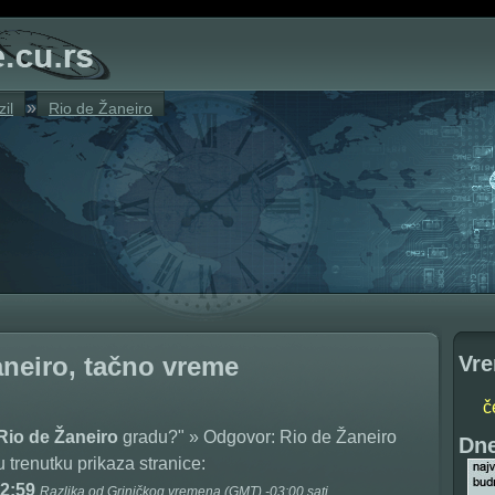
»
zil
Rio de Žaneiro
Vre
aneiro, tačno vreme
č
 Rio de Žaneiro
gradu?" » Odgovor: Rio de Žaneiro
Dne
 trenutku prikaza stranice:
02:59
Razlika od Griničkog vremena (GMT) -03:00 sati.