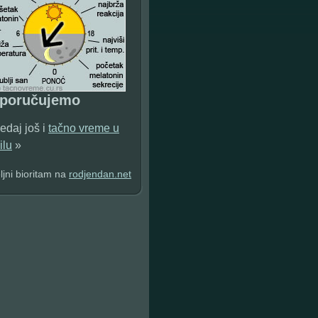
eporučujemo
edaj još i
tačno vreme u
ilu
»
jni bioritam na
rodjendan.net