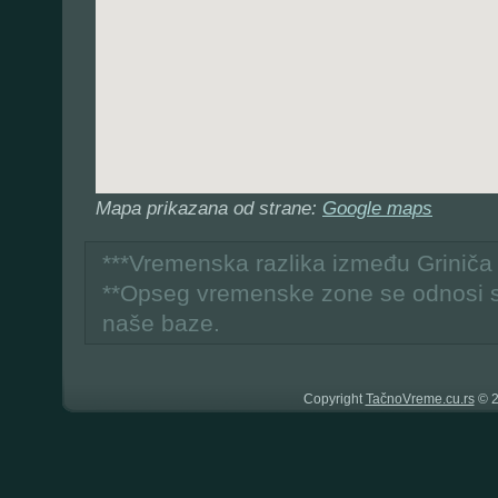
Mapa prikazana od strane:
Google maps
***Vremenska razlika između Grinič
**Opseg vremenske zone se odnosi 
naše baze.
Copyright
TačnoVreme.cu.rs
© 2