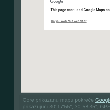
This page can't load Google Maps cor
Do you own this website?
Gore prikazanu mapu pokreće
Googl
prikazujući 30°17'55", 30°58'35", GP