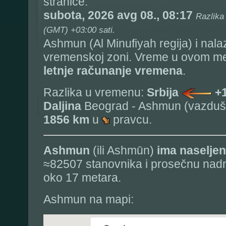
stranice:
subota, 2026 avg 08., 08:17
Razlika
(GMT) +03:00 sati.
Ashmun (Al Minufiyah regija) i nala
vremenskoj zoni. Vreme u ovom mes
letnje računanje vremena
.
Razlika u vremenu:
Srbija
+
Daljina
Beograd - Ashmun (vazdušn
1856 km
u
pravcu.
Ashmun
(ili Ashmūn)
ima naselje
≈82507 stanovnika i prosečnu nad
oko 17 metara.
Ashmun na mapi: