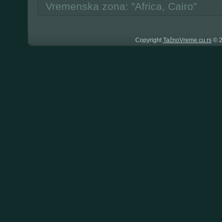
Vremenska zona: "Africa, Cairo"
Copyright
TačnoVreme.cu.rs
© 2