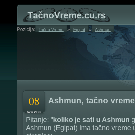
Pozicija:
»
»
Tačno Vreme
Egipat
Ashmun
08
Ashmun, tačno vreme
AVG 2026
Pitanje: "
koliko je sati u Ashmun
g
Ashmun (Egipat) ima tačno vreme u