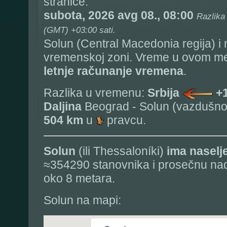
stranice:
subota, 2026 avg 08., 08:00
Razlika
(GMT) +03:00 sati.
Solun (Central Macedonia regija) i 
vremenskoj zoni. Vreme u ovom mes
letnje računanje vremena
.
Razlika u vremenu:
Srbija
+
Daljina
Beograd - Solun (vazdušnom
504 km
u
pravcu.
Solun
(ili Thessaloníki)
ima naselj
≈354290 stanovnika i prosečnu na
oko 8 metara.
Solun na mapi: