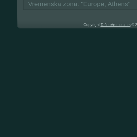
Vremenska zona: "Europe, Athens"
Copyright
TačnoVreme.cu.rs
© 2