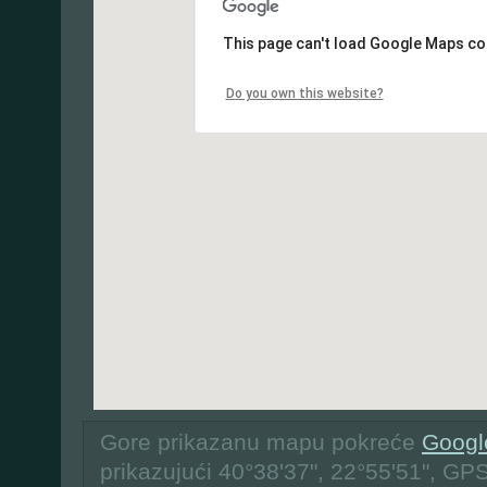
This page can't load Google Maps cor
Do you own this website?
Gore prikazanu mapu pokreće
Googl
prikazujući 40°38'37", 22°55'51", GP