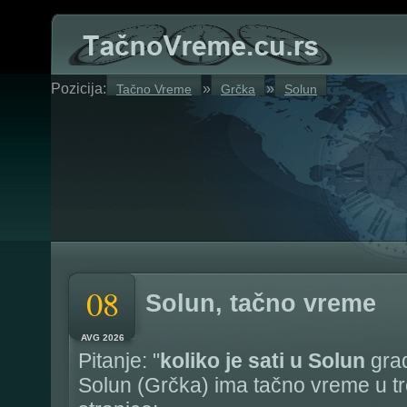
Pozicija:
»
»
Tačno Vreme
Grčka
Solun
08
Solun, tačno vreme
AVG 2026
Pitanje: "
koliko je sati u Solun
gra
Solun (Grčka) ima tačno vreme u t