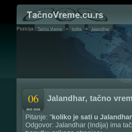
Pozicija:
»
»
Tačno Vreme
Indija
Jalandhar
06
Jalandhar, tačno vre
AVG 2026
Pitanje: "
koliko je sati u Jalandhar
Odgovor: Jalandhar (Indija) ima ta