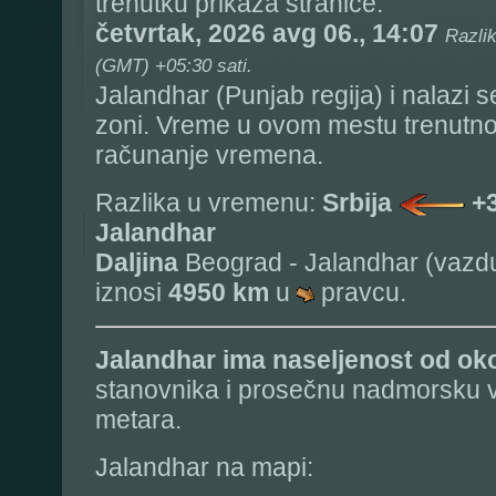
trenutku prikaza stranice:
četvrtak, 2026 avg 06., 14:07
Razli
(GMT) +05:30 sati.
Jalandhar (Punjab regija) i nalazi 
zoni. Vreme u ovom mestu trenutn
računanje vremena.
Razlika u vremenu:
Srbija
+3
Jalandhar
Daljina
Beograd - Jalandhar (vazdu
iznosi
4950 km
u
pravcu.
Jalandhar
ima naseljenost od o
stanovnika i prosečnu nadmorsku v
metara.
Jalandhar na mapi: