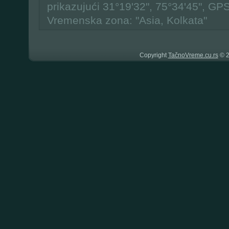
prikazujući 31°19'32", 75°34'45", GP
Vremenska zona: "Asia, Kolkata"
Copyright
TačnoVreme.cu.rs
© 2