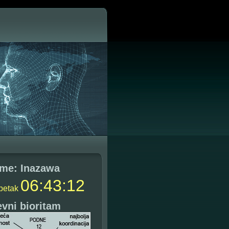
me: Inazawa
06
:
43
:
13
petak
vni bioritam