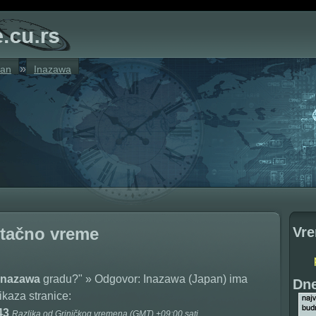
»
pan
Inazawa
Vre
 tačno vreme
 Inazawa
gradu?" » Odgovor: Inazawa (Japan) ima
Dne
ikaza stranice:
:43
Razlika od Griničkog vremena (GMT) +09:00 sati.