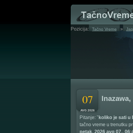
Pozicija:
»
Tačno Vreme
Ja
07
Inazawa,
AVG 2026
Pitanje: "
koliko je sati u
tačno vreme u trenutku pr
petak, 2026 avg 07., 06