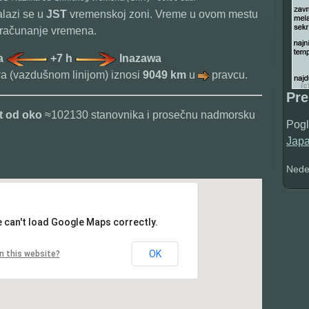
alazi se u
JST
vremenskoj zoni. Vreme u ovom mestu
 računanje vremena.
ja
+7 h
Inazawa
a (vazdušnom linijom) iznosi
9049 km
u
pravcu.
Pr
t od oko
≈102130 stanovnika i prosečnu nadmorsku
Pogl
Jap
Nedel
 can't load Google Maps correctly.
OK
n this website?