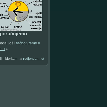
eporučujemo
edaj još i
tačno vreme u
anu
»
jni bioritam na
rodjendan.net