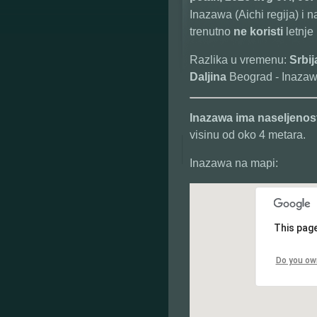
Inazawa (Aichi regija) i n
trenutno
ne koristi
letnje
Razlika u vremenu:
Srbi
Daljina
Beograd - Inazaw
Inazawa
ima naseljenos
visinu od oko 4 metara.
Inazawa na mapi:
This page
Do you ow