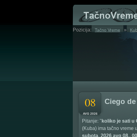
Pozicija:
»
Tačno Vreme
Ku
08
Ciego de 
AVG 2026
Pitanje: "
koliko je sati u
(Kuba) ima tačno vreme u 
subota, 2026 avg 08., 0