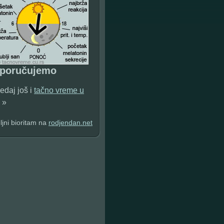
eporučujemo
edaj još i
tačno vreme u
»
jni bioritam na
rodjendan.net