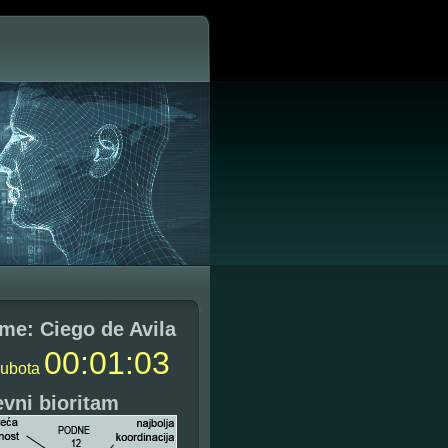
me: Ciego de Avila
00
:
01
:
04
subota
vni bioritam