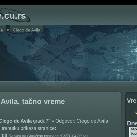
»
ba
Ciego de Avila
Vre
Avila, tačno vreme
 Ciego de Avila
gradu?" » Odgovor: Ciego de Avila
Dne
trenutku prikaza stranice:
0:00
Razlika od Griničkog vremena (GMT) -04:00 sati.