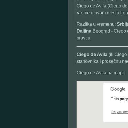
Ciego de Avila (Ciego de A
Vreme u ovom mestu trenu
Razlika u vremenu:
Srbi
Daljina
Beograd - Ciego d
pravcu.
Ciego de Avila
(ili Ciego
stanovnika i prosečnu na
Ciego de Avila na mapi:
This page
Do you ow