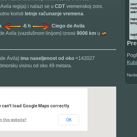
vila regija) i nalazi se u
CDT
vremenskoj zoni.
tno koristi
letnje računanje vremena
.
ja
-6 h
Ciego de Avila
e Avila (vazdušnom linijom) iznosi
9006 km
u
Pr
Pogl
 de Ávila)
ima naseljenost od oko
≈142027
Kubi
dmorsku visinu od oko 49 metara.
Nedel
 can't load Google Maps correctly.
OK
n this website?