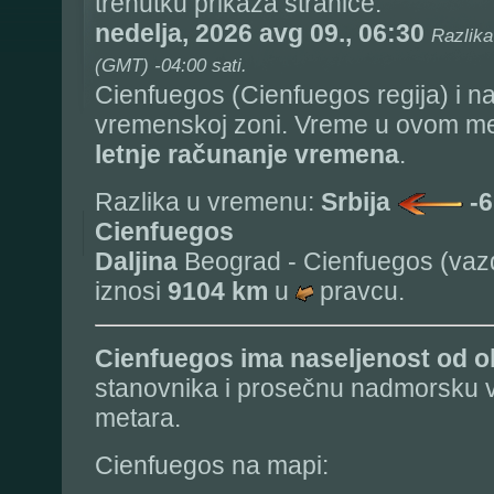
trenutku prikaza stranice:
nedelja, 2026 avg 09., 06:30
Razlika
(GMT) -04:00 sati.
Cienfuegos (Cienfuegos regija) i na
vremenskoj zoni. Vreme u ovom mes
letnje računanje vremena
.
Razlika u vremenu:
Srbija
-6
Cienfuegos
Daljina
Beograd - Cienfuegos (vaz
iznosi
9104 km
u
pravcu.
Cienfuegos
ima naseljenost od 
stanovnika i prosečnu nadmorsku v
metara.
Cienfuegos na mapi: