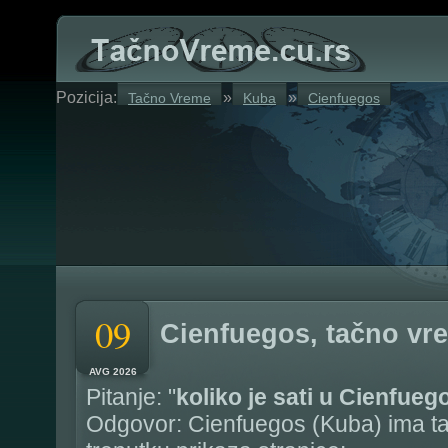
Pozicija:
»
»
Tačno Vreme
Kuba
Cienfuegos
09
Cienfuegos, tačno vr
AVG 2026
Pitanje: "
koliko je sati u Cienfueg
Odgovor: Cienfuegos (Kuba) ima t