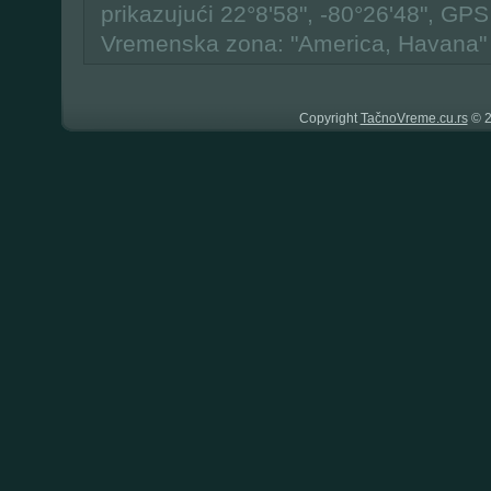
prikazujući 22°8'58", -80°26'48", GPS
Vremenska zona: "America, Havana"
Copyright
TačnoVreme.cu.rs
© 2