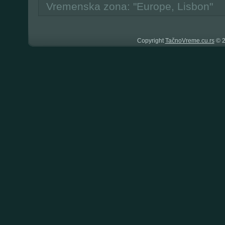
Vremenska zona: "Europe, Lisbon"
Copyright
TačnoVreme.cu.rs
© 2