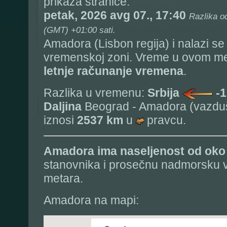
prikaza stranice:
petak, 2026 avg 07., 17:40
Razlika o
(GMT) +01:00 sati.
Amadora (Lisbon regija) i nalazi se
vremenskoj zoni. Vreme u ovom mes
letnje računanje vremena
.
Razlika u vremenu:
Srbija
-1
Daljina
Beograd - Amadora (vazduš
iznosi
2537 km
u
pravcu.
Amadora
ima naseljenost od ok
stanovnika i prosečnu nadmorsku v
metara.
Amadora na mapi: