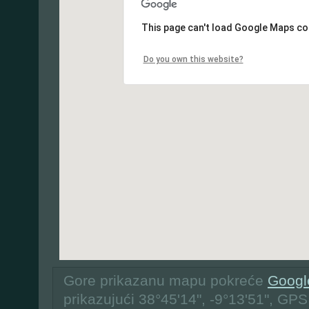
This page can't load Google Maps cor
Do you own this website?
Gore prikazanu mapu pokreće
Googl
prikazujući 38°45'14", -9°13'51", GPS