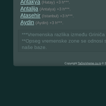
Antakya
(Hatay) +3 h***.
Antalija
(Antalya) +3 h***.
Atasehir
(Istanbul) +3 h***.
Aydin
(Aydin) +3 h***.
***Vremenska razlika između Grinič
**Opseg vremenske zone se odnosi 
naše baze.
Copyright
TačnoVreme.cu.rs
© 2