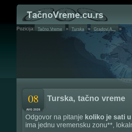
Pozicija:
»
»
»
Tačno Vreme
Turska
Gradovi A...
08
Turska, tačno vreme
AVG 2026
Odgovor na pitanje
koliko je sati 
ima jednu vremensku zonu**, loka