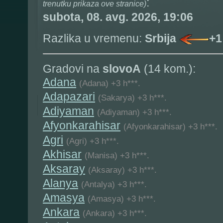
:
trenutku prikaza ove stranice)
subota, 08. avg. 2026, 19:06
Razlika u vremenu:
Srbija
+1
Gradovi na
slovoA
(14 kom.):
Adana
(Adana) +3 h***.
Adapazari
(Sakarya) +3 h***.
Adiyaman
(Adiyaman) +3 h***.
Afyonkarahisar
(Afyonkarahisar) +3 h***.
Agri
(Agri) +3 h***.
Akhisar
(Manisa) +3 h***.
Aksaray
(Aksaray) +3 h***.
Alanya
(Antalya) +3 h***.
Amasya
(Amasya) +3 h***.
Ankara
(Ankara) +3 h***.