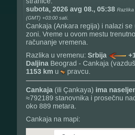
stranice:
subota, 2026 avg 08., 05:38
Razlika
(GMT) +03:00 sati.
Cankaja (Ankara regija) i nalazi se
zoni. Vreme u ovom mestu trenutn
računanje vremena.
Razlika u vremenu:
Srbija
+
Daljina
Beograd - Cankaja (vazdušn
1153 km
u
pravcu.
Cankaja
(ili Çankaya)
ima naselje
≈792189 stanovnika i prosečnu na
oko 889 metara.
Cankaja na mapi: