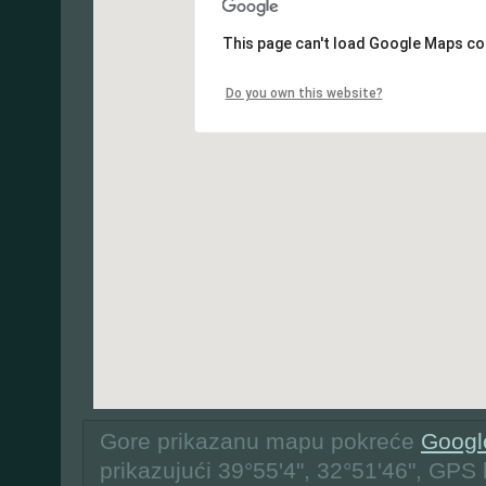
This page can't load Google Maps cor
Do you own this website?
Gore prikazanu mapu pokreće
Googl
prikazujući 39°55'4", 32°51'46", GPS 