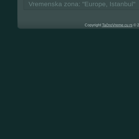
Vremenska zona: "Europe, Istanbul"
Copyright
TačnoVreme.cu.rs
© 2