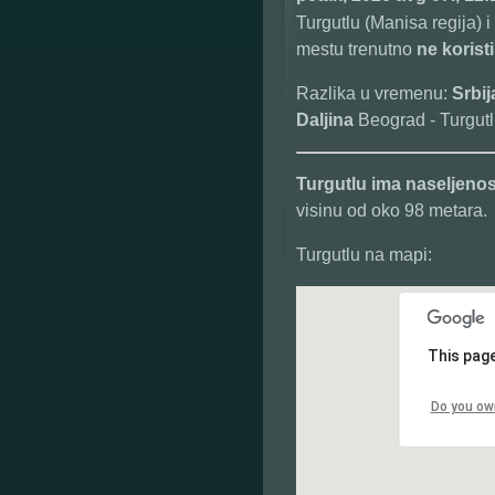
Turgutlu (Manisa regija) i
mestu trenutno
ne koristi
Razlika u vremenu:
Srbi
Daljina
Beograd - Turgutl
Turgutlu
ima naseljeno
visinu od oko 98 metara.
Turgutlu na mapi:
This page
Do you ow