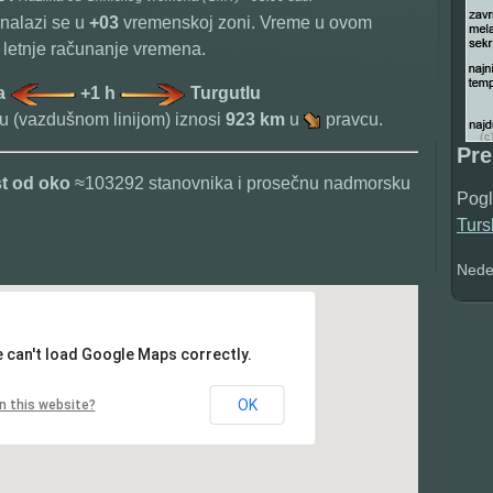
 nalazi se u
+03
vremenskoj zoni. Vreme u ovom
letnje računanje vremena.
ja
+1 h
Turgutlu
u (vazdušnom linijom) iznosi
923 km
u
pravcu.
Pr
st od oko
≈103292 stanovnika i prosečnu nadmorsku
Pogl
Turs
Nedel
 can't load Google Maps correctly.
OK
n this website?