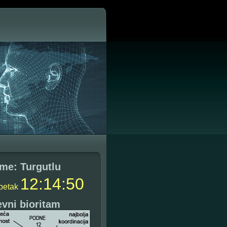
me: Turgutlu
12
:
14
:
51
petak
vni bioritam