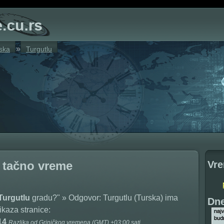
»
ska
Turgutlu
Vre
, tačno vreme
 Turgutlu
gradu?" » Odgovor: Turgutlu (Turska) ima
Dne
ikaza stranice:
:14
Razlika od Griničkog vremena (GMT) +03:00 sati.