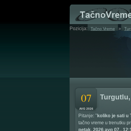
Pozicija:
»
Tačno Vreme
Tur
07
Turgutlu
AVG 2026
Pitanje: "
koliko je sati u
tačno vreme u trenutku pr
petak, 2026 avg 07., 12