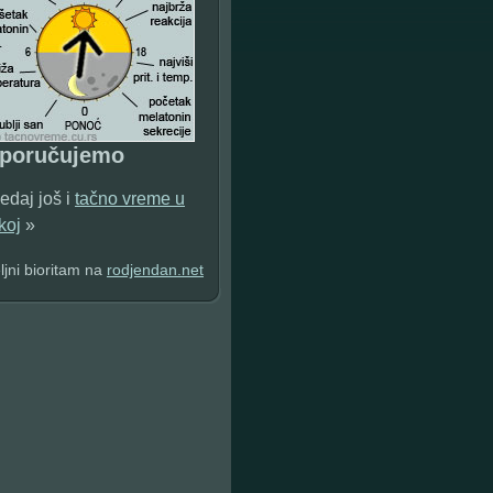
eporučujemo
edaj još i
tačno vreme u
koj
»
jni bioritam na
rodjendan.net