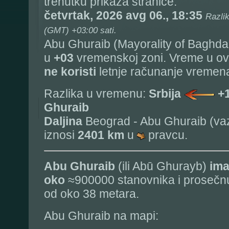
trenutku prikaza stranice:
četvrtak, 2026 avg 06., 18:35
Razli
(GMT) +03:00 sati.
Abu Ghuraib (Mayorality of Baghdad 
u
+03
vremenskoj zoni. Vreme u o
ne koristi
letnje računanje vremen
Razlika u vremenu:
Srbija
+
Ghuraib
Daljina
Beograd - Abu Ghuraib (va
iznosi
2401 km
u
pravcu.
Abu Ghuraib
(ili Abū Ghurayb)
ima
oko
≈900000 stanovnika i prosečn
od oko 38 metara.
Abu Ghuraib na mapi: