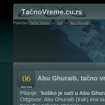
Pozicija:
»
»
Tačno Vreme
Irak
Abu Ghuraib
06
Abu Ghuraib, tačno v
AVG 2026
Pitanje: "
koliko je sati u Abu Ghur
Odgovor: Abu Ghuraib (Irak) ima t