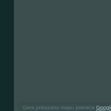
Gore prikazanu mapu pokreće
Googl