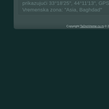
prikazujući 33°18'25", 44°11'13", GPS
Vremenska zona: "Asia, Baghdad"
Copyright
TačnoVreme.cu.rs
© 2