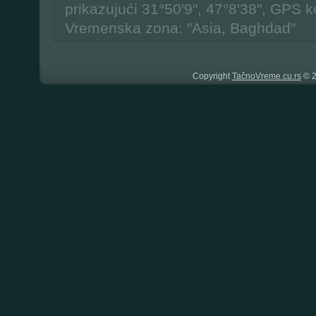
prikazujući 31°50'9", 47°8'38", GPS k
Vremenska zona: "Asia, Baghdad"
Copyright
TačnoVreme.cu.rs
© 2