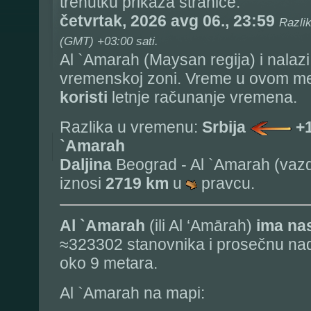
trenutku prikaza stranice:
četvrtak, 2026 avg 06., 23:59
Razli
(GMT) +03:00 sati.
Al `Amarah (Maysan regija) i nalaz
vremenskoj zoni. Vreme u ovom me
koristi
letnje računanje vremena.
Razlika u vremenu:
Srbija
+
`Amarah
Daljina
Beograd - Al `Amarah (vazd
iznosi
2719 km
u
pravcu.
Al `Amarah
(ili Al ‘Amārah)
ima na
≈323302 stanovnika i prosečnu na
oko 9 metara.
Al `Amarah na mapi: