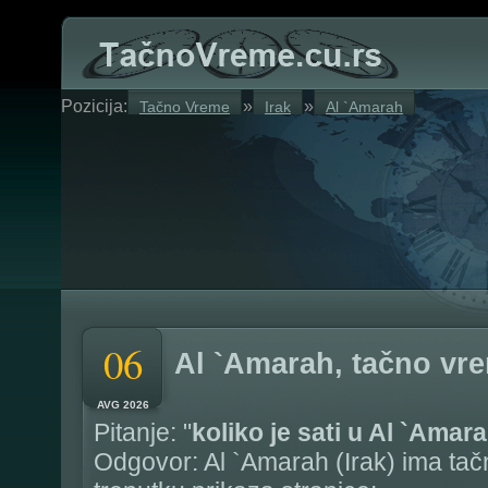
Pozicija:
»
»
Tačno Vreme
Irak
Al `Amarah
06
Al `Amarah, tačno vr
AVG 2026
Pitanje: "
koliko je sati u Al `Amar
Odgovor: Al `Amarah (Irak) ima ta