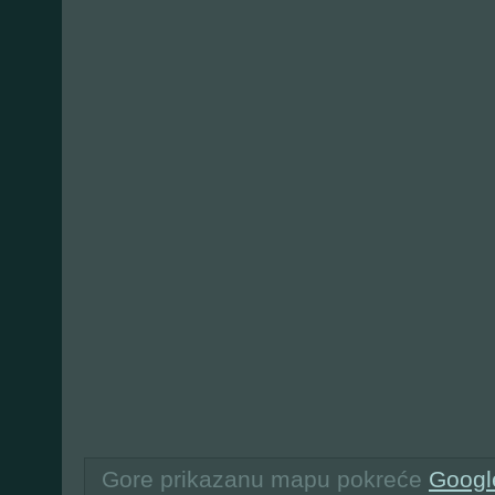
Gore prikazanu mapu pokreće
Googl