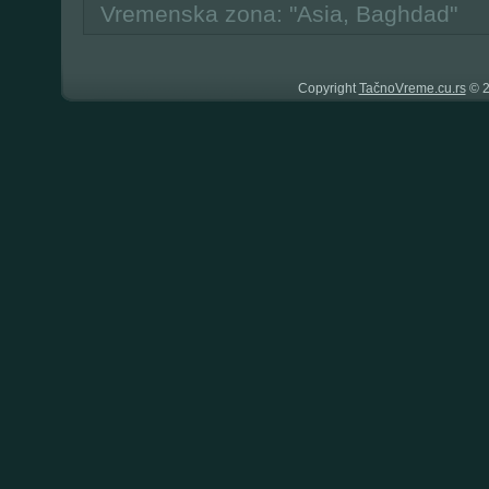
Vremenska zona: "Asia, Baghdad"
Copyright
TačnoVreme.cu.rs
© 2