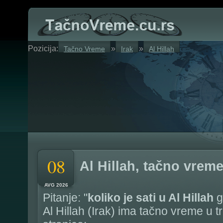
Pozicija:
»
»
Tačno Vreme
Irak
Al Hillah
08
Al Hillah, tačno vrem
AVG 2026
Pitanje: "
koliko je sati u Al Hillah
g
Al Hillah (Irak) ima tačno vreme u 