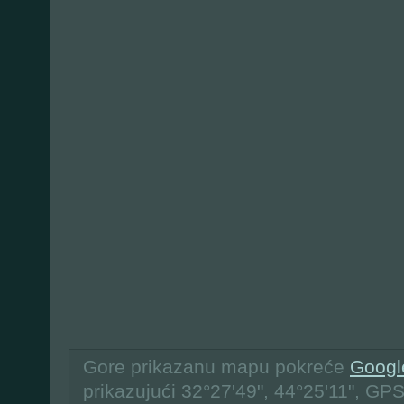
Gore prikazanu mapu pokreće
Googl
prikazujući 32°27'49", 44°25'11", GPS