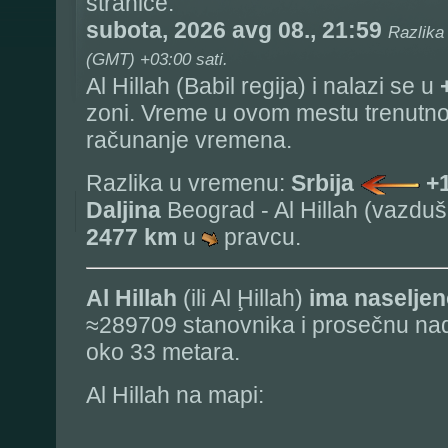
stranice:
subota, 2026 avg 08., 21:59
Razlika
(GMT) +03:00 sati.
Al Hillah (Babil regija) i nalazi se u
zoni. Vreme u ovom mestu trenutn
računanje vremena.
Razlika u vremenu:
Srbija
+
Daljina
Beograd - Al Hillah (vazduš
2477 km
u
pravcu.
Al Hillah
(ili Al Ḩillah)
ima naseljen
≈289709 stanovnika i prosečnu na
oko 33 metara.
Al Hillah na mapi: