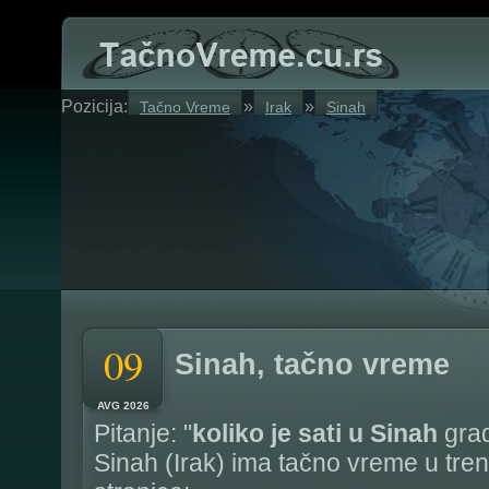
Pozicija:
»
»
Tačno Vreme
Irak
Sinah
09
Sinah, tačno vreme
AVG 2026
Pitanje: "
koliko je sati u Sinah
grad
Sinah (Irak) ima tačno vreme u tre