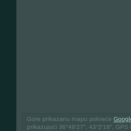
Gore prikazanu mapu pokreće
Googl
prikazujući 36°48'27", 43°2'18", GPS 