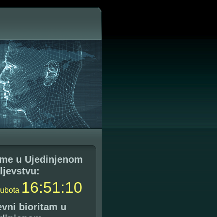
me u Ujedinjenom
ljevstvu:
16
:
51
:
11
subota
vni bioritam u