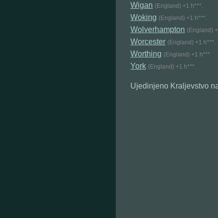
Wigan
(England) +1 h***.
Woking
(England) +1 h***.
Wolverhampton
(England) +
Worcester
(England) +1 h***.
Worthing
(England) +1 h***.
York
(England) +1 h***.
Ujedinjeno Kraljevstvo n