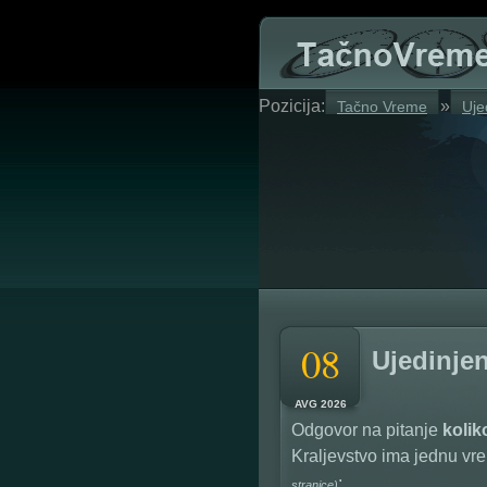
Pozicija:
»
Tačno Vreme
Uje
08
Ujedinje
AVG 2026
Odgovor na pitanje
kolik
Kraljevstvo ima jednu vr
:
stranice)