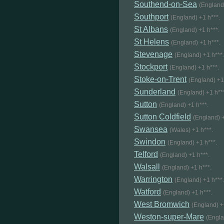
Southend-on-Sea
(England)
Southport
(England) +1 h***.
St Albans
(England) +1 h***.
St Helens
(England) +1 h***.
Stevenage
(England) +1 h***.
Stockport
(England) +1 h***.
Stoke-on-Trent
(England) +1
Sunderland
(England) +1 h**
Sutton
(England) +1 h***.
Sutton Coldfield
(England) +
Swansea
(Wales) +1 h***.
Swindon
(England) +1 h***.
Telford
(England) +1 h***.
Walsall
(England) +1 h***.
Warrington
(England) +1 h***.
Watford
(England) +1 h***.
West Bromwich
(England) +
Weston-super-Mare
(Engla