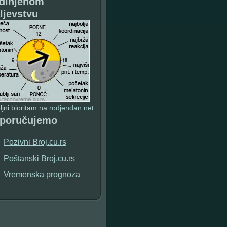
dinjenom
ljevstvu
jni bioritam na
rodjendan.net
eporučujemo
Pozivni Broj.cu.rs
Poštanski Broj.cu.rs
Vremenska prognoza