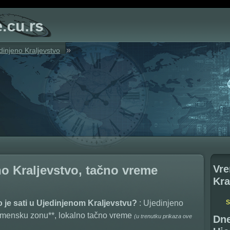
»
dinjeno Kraljevstvo
Vre
no Kraljevstvo, tačno vreme
Kra
o je sati u Ujedinjenom Kraljevstvu?
: Ujedinjeno
emensku zonu**, lokalno tačno vreme
(u trenutku prikaza ove
Dne