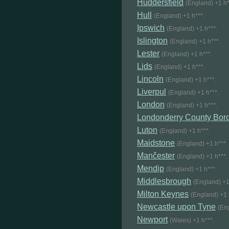
Huddersfield
(England) +1 h*
Hull
(England) +1 h***.
Ipswich
(England) +1 h***.
Islington
(England) +1 h***.
Lester
(England) +1 h***.
Lids
(England) +1 h***.
Lincoln
(England) +1 h***.
Liverpul
(England) +1 h***.
London
(England) +1 h***.
Londonderry County Bor
Luton
(England) +1 h***.
Maidstone
(England) +1 h***.
Mančester
(England) +1 h***.
Mendip
(England) +1 h***.
Middlesbrough
(England) +1
Milton Keynes
(England) +1 
Newcastle upon Tyne
(Eng
Newport
(Wales) +1 h***.