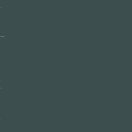
.
*.
***.
.
.
*.
.