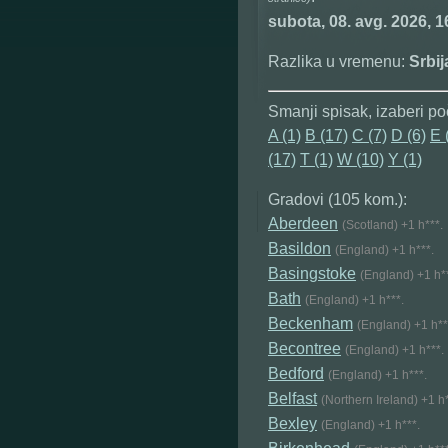
subota, 08. avg. 2026, 1
Razlika u vremenu:
Srbi
Smanji spisak, izaberi po
A (1)
B (17)
C (7)
D (6)
E 
(17)
T (1)
W (10)
Y (1)
Gradovi (105 kom.):
Aberdeen
(Scotland) +1 h***.
Basildon
(England) +1 h***.
Basingstoke
(England) +1 h**
Bath
(England) +1 h***.
Beckenham
(England) +1 h**
Becontree
(England) +1 h***.
Bedford
(England) +1 h***.
Belfast
(Northern Ireland) +1 h*
Bexley
(England) +1 h***.