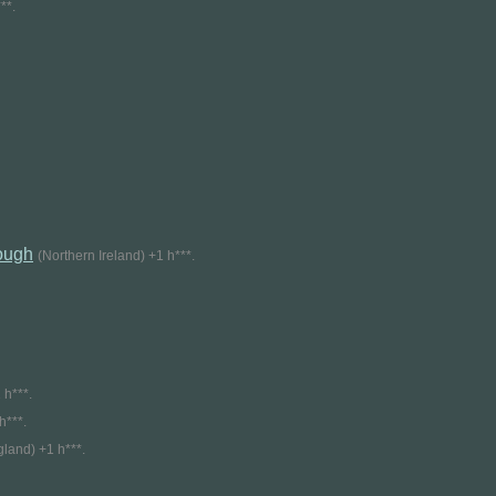
**.
ough
(Northern Ireland) +1 h***.
 h***.
h***.
land) +1 h***.