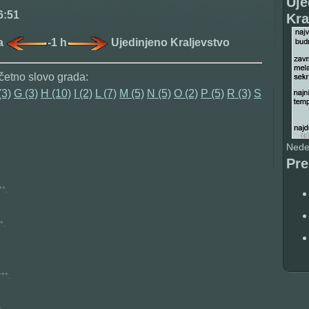
Uje
6:51
Kra
ja
-1 h
Ujedinjeno Kraljevstvo
četno slovo grada:
(3)
G (3)
H (10)
I (2)
L (7)
M (5)
N (5)
O (2)
P (5)
R (3)
S
Nedel
Pr
*.
*.
**.