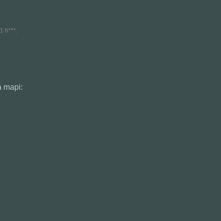
1 h***.
a mapi: