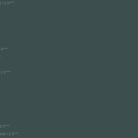
 +1 h***.
 h***.
*.
1 h***.
1 h***.
nd) +1 h***.