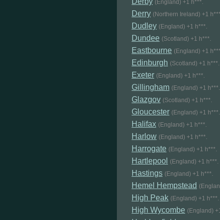
Derby
(England) +1 h***.
Derry
(Northern Ireland) +1 h***
Dudley
(England) +1 h***.
Dundee
(Scotland) +1 h***.
Eastbourne
(England) +1 h***
Edinburgh
(Scotland) +1 h***.
Exeter
(England) +1 h***.
Gillingham
(England) +1 h***.
Glazgov
(Scotland) +1 h***.
Gloucester
(England) +1 h***.
Halifax
(England) +1 h***.
Harlow
(England) +1 h***.
Harrogate
(England) +1 h***.
Hartlepool
(England) +1 h***.
Hastings
(England) +1 h***.
Hemel Hempstead
(Englan
High Peak
(England) +1 h***.
High Wycombe
(England) +1