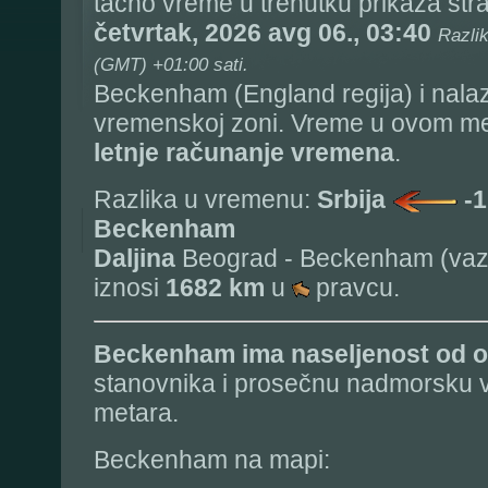
tačno vreme u trenutku prikaza stra
četvrtak, 2026 avg 06., 03:40
Razli
(GMT) +01:00 sati.
Beckenham (England regija) i nala
vremenskoj zoni. Vreme u ovom mes
letnje računanje vremena
.
Razlika u vremenu:
Srbija
-1
Beckenham
Daljina
Beograd - Beckenham (vaz
iznosi
1682 km
u
pravcu.
Beckenham
ima naseljenost od 
stanovnika i prosečnu nadmorsku v
metara.
Beckenham na mapi: