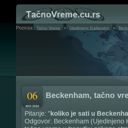
Pozicija:
»
»
Tačno Vreme
Ujedinjeno Kraljevstvo
Bec
06
Beckenham, tačno vr
AVG 2026
Pitanje: "
koliko je sati u Beckenh
Odgovor: Beckenham (Ujedinjeno K