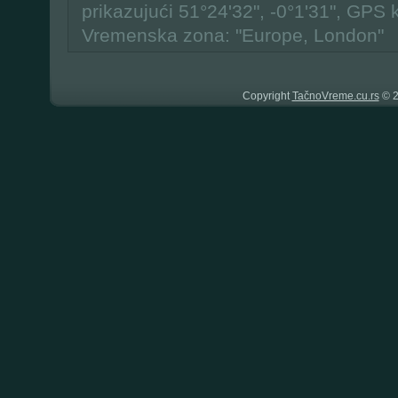
prikazujući 51°24'32", -0°1'31", GPS 
Vremenska zona: "Europe, London"
Copyright
TačnoVreme.cu.rs
© 2